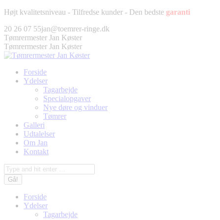
Fortsæt
Højt kvalitetsniveau - Tilfredse kunder - Den bedste
garanti
til
Facebook
Twitter
Pinterest
Instagram
20 26 07 55
jan@toemrer-ringe.dk
indhold
page
page
page
page
Tømrermester Jan Køster
opens
opens
opens
opens
Tømrermester Jan Køster
in
in
in
in
new
new
new
new
Forside
window
window
window
window
Ydelser
Tagarbejde
Specialopgaver
Nye døre og vinduer
Tømrer
Galleri
Udtalelser
Om Jan
Kontakt
Søg:
Forside
Ydelser
Tagarbejde