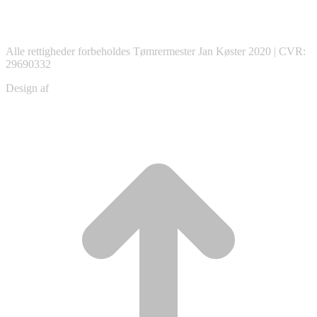
Alle rettigheder forbeholdes Tømrermester Jan Køster 2020 | CVR:
29690332
Design af
Christian Schou
ti
t