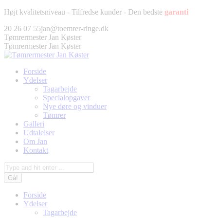
Fortsæt
Højt kvalitetsniveau - Tilfredse kunder - Den bedste
garanti
til
Facebook
Twitter
Pinterest
Instagram
20 26 07 55
jan@toemrer-ringe.dk
indhold
page
page
page
page
Tømrermester Jan Køster
opens
opens
opens
opens
Tømrermester Jan Køster
in
in
in
in
new
new
new
new
Forside
window
window
window
window
Ydelser
Tagarbejde
Specialopgaver
Nye døre og vinduer
Tømrer
Galleri
Udtalelser
Om Jan
Kontakt
Søg:
Forside
Ydelser
Tagarbejde