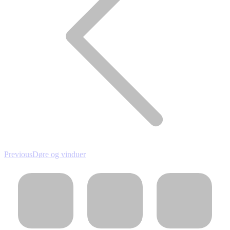
Forrige
Previous
Døre og vinduer
album: