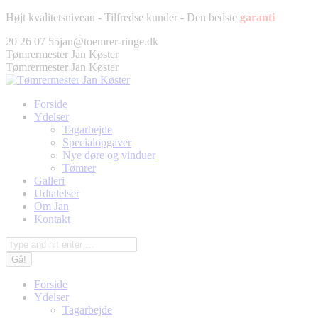
Fortsæt
Højt kvalitetsniveau - Tilfredse kunder - Den bedste
garanti
til
Facebook
Twitter
Pinterest
Instagram
20 26 07 55
jan@toemrer-ringe.dk
indhold
page
page
page
page
Tømrermester Jan Køster
opens
opens
opens
opens
Tømrermester Jan Køster
in
in
in
in
new
new
new
new
Forside
window
window
window
window
Ydelser
Tagarbejde
Specialopgaver
Nye døre og vinduer
Tømrer
Galleri
Udtalelser
Om Jan
Kontakt
Søg:
Forside
Ydelser
Tagarbejde