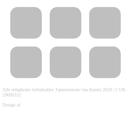
Alle rettigheder forbeholdes Tømrermester Jan Køster 2020 | CVR:
29690332
Design af
Christian Schou
ti
t