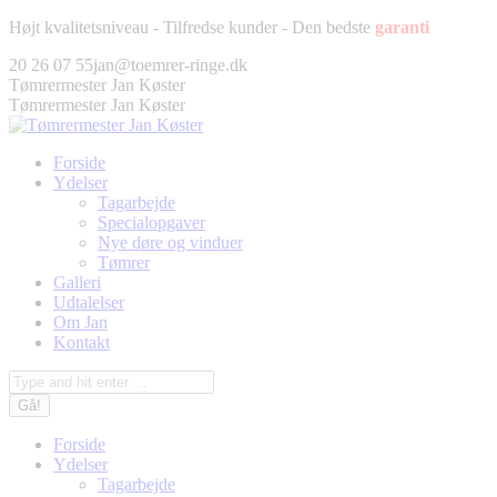
Fortsæt
Højt kvalitetsniveau - Tilfredse kunder - Den bedste
garanti
til
Facebook
Twitter
Pinterest
Instagram
20 26 07 55
jan@toemrer-ringe.dk
indhold
page
page
page
page
Tømrermester Jan Køster
opens
opens
opens
opens
Tømrermester Jan Køster
in
in
in
in
new
new
new
new
Forside
window
window
window
window
Ydelser
Tagarbejde
Specialopgaver
Nye døre og vinduer
Tømrer
Galleri
Udtalelser
Om Jan
Kontakt
Søg:
Forside
Ydelser
Tagarbejde