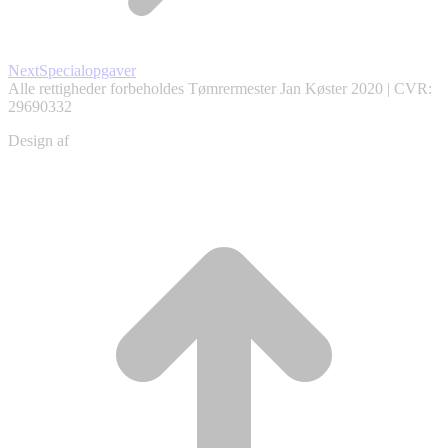
Næste
Next
Specialopgaver
album:
Alle rettigheder forbeholdes Tømrermester Jan Køster 2020 | CVR:
29690332
Design af
Christian Schou
ti
t