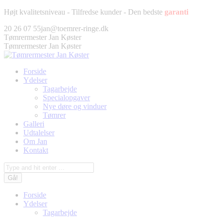
Fortsæt
Højt kvalitetsniveau - Tilfredse kunder - Den bedste
garanti
til
Facebook
Twitter
Pinterest
Instagram
20 26 07 55
jan@toemrer-ringe.dk
indhold
page
page
page
page
Tømrermester Jan Køster
opens
opens
opens
opens
Tømrermester Jan Køster
in
in
in
in
new
new
new
new
Forside
window
window
window
window
Ydelser
Tagarbejde
Specialopgaver
Nye døre og vinduer
Tømrer
Galleri
Udtalelser
Om Jan
Kontakt
Søg:
Forside
Ydelser
Tagarbejde