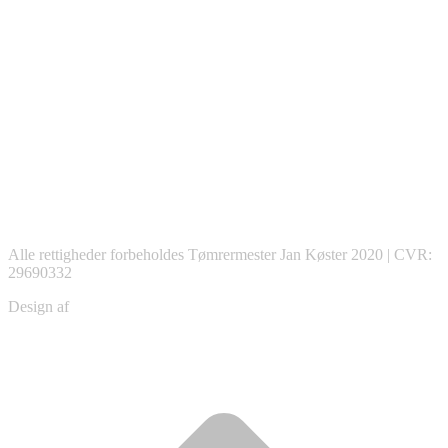
Alle rettigheder forbeholdes Tømrermester Jan Køster 2020 | CVR:
29690332
Design af
Christian Schou
ti
t