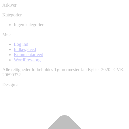
Arkiver
Kategorier
Ingen kategorier
Meta
Log ind
Indlægsfeed
Kommentarfeed
WordPress.org
Alle rettigheder forbeholdes Tømrermester Jan Køster 2020 | CVR:
29690332
Design af
Christian Schou
ti
t