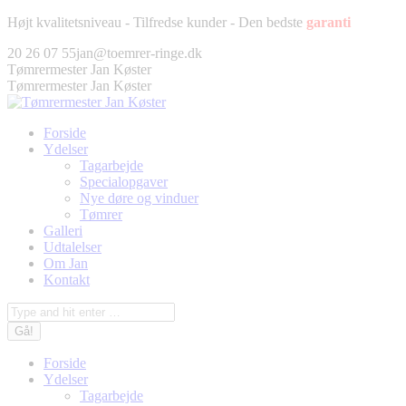
Fortsæt
Højt kvalitetsniveau - Tilfredse kunder - Den bedste
garanti
til
Facebook
Twitter
Pinterest
Instagram
20 26 07 55
jan@toemrer-ringe.dk
indhold
page
page
page
page
Tømrermester Jan Køster
opens
opens
opens
opens
Tømrermester Jan Køster
in
in
in
in
new
new
new
new
Forside
window
window
window
window
Ydelser
Tagarbejde
Specialopgaver
Nye døre og vinduer
Tømrer
Galleri
Udtalelser
Om Jan
Kontakt
Søg:
Forside
Ydelser
Tagarbejde