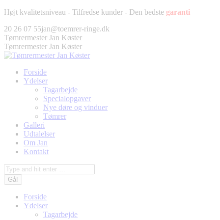
Fortsæt
Højt kvalitetsniveau - Tilfredse kunder - Den bedste
garanti
til
Facebook
Twitter
Pinterest
Instagram
20 26 07 55
jan@toemrer-ringe.dk
indhold
page
page
page
page
Tømrermester Jan Køster
opens
opens
opens
opens
Tømrermester Jan Køster
in
in
in
in
new
new
new
new
Forside
window
window
window
window
Ydelser
Tagarbejde
Specialopgaver
Nye døre og vinduer
Tømrer
Galleri
Udtalelser
Om Jan
Kontakt
Søg:
Forside
Ydelser
Tagarbejde