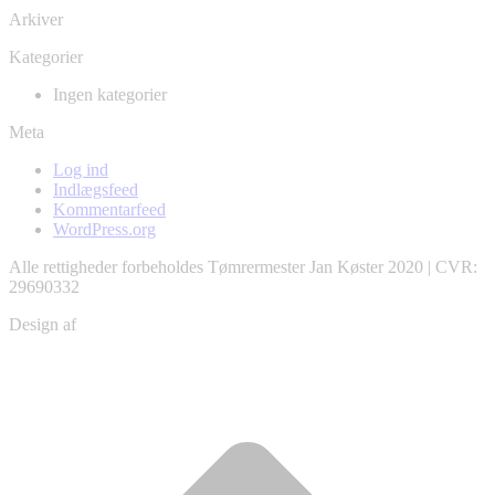
Arkiver
Kategorier
Ingen kategorier
Meta
Log ind
Indlægsfeed
Kommentarfeed
WordPress.org
Alle rettigheder forbeholdes Tømrermester Jan Køster 2020 | CVR:
29690332
Design af
Christian Schou
ti
t