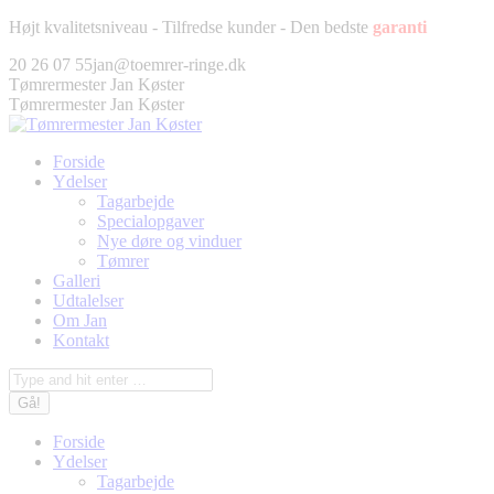
Fortsæt
Højt kvalitetsniveau - Tilfredse kunder - Den bedste
garanti
til
Facebook
Twitter
Pinterest
Instagram
20 26 07 55
jan@toemrer-ringe.dk
indhold
page
page
page
page
Tømrermester Jan Køster
opens
opens
opens
opens
Tømrermester Jan Køster
in
in
in
in
new
new
new
new
Forside
window
window
window
window
Ydelser
Tagarbejde
Specialopgaver
Nye døre og vinduer
Tømrer
Galleri
Udtalelser
Om Jan
Kontakt
Søg:
Forside
Ydelser
Tagarbejde