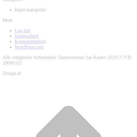
Ingen kategorier
Meta
Log ind
Indlægsfeed
Kommentarfeed
WordPress.org
Alle rettigheder forbeholdes Tømrermester Jan Køster 2020 | CVR:
29690332
Design af
Christian Schou
ti
t